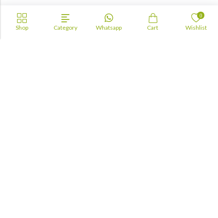
0
Shop
Category
Whatsapp
Cart
Wishlist
Academia
Lebanon
academiaacademiaaa@gmail.com
+96170943681
Information
About Us
TOFAS
LUA
TSC
Maktabji
Contact us